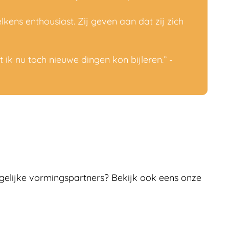
kens enthousiast. Zij geven aan dat zij zich
t ik nu toch nieuwe dingen kon bijleren.” -
elijke vormingspartners? Bekijk ook eens onze