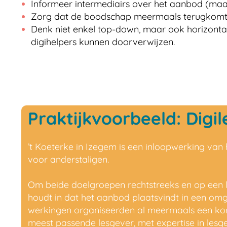
Informeer intermediairs over het aanbod (maat
Zorg dat de boodschap meermaals terugkomt. 
Denk niet enkel top-down, maar ook horizontaa
digihelpers kunnen doorverwijzen.
Praktijkvoorbeeld: Digil
’t Koeterke in Izegem is een inloopwerking va
voor anderstaligen.
Om beide doelgroepen rechtstreeks en op een 
houdt in dat het aanbod plaatsvindt in een om
werkingen organiseerden al meermaals een kort
meest passende lesgever, met expertise in lesg