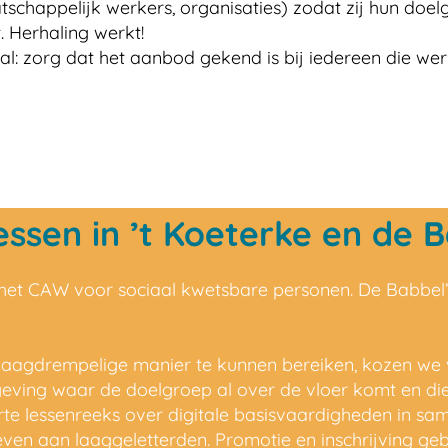
schappelijk werkers, organisaties) zodat zij hun doe
Herhaling werkt!
l: zorg dat het aanbod gekend is bij iedereen die wer
essen in ’t Koeterke en de B
n het CAW voor sociaal kwetsbare personen. De Babbel’
laagdrempelige manier te kunnen bereiken, kozen we
geving waar de doelgroep al over de vloer komt en di
e lessenreeks over digitale basisvaardigheden in same
even aan laaggeletterden. Promotie en inschrijving ge