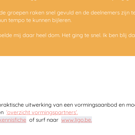
e groepen raken snel gevuld en de deelnemers zijn tel
un tempo te kunnen bijleren.
elde mij daar heel dom. Het ging te snel. Ik ben blij da
praktische uitwerking van een vormingsaanbod en mog
en
‘overzicht vormingspartners’.
kennisfiche
of surf naar
www.ligo.be.