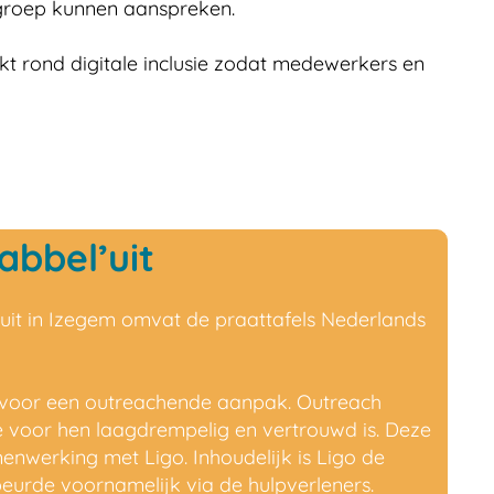
lgroep kunnen aanspreken.
kt rond digitale inclusie zodat medewerkers en
abbel’uit
uit in Izegem omvat de praattafels Nederlands
 voor een outreachende aanpak. Outreach
e voor hen laagdrempelig en vertrouwd is. Deze
nwerking met Ligo. Inhoudelijk is Ligo de
beurde voornamelijk via de hulpverleners.