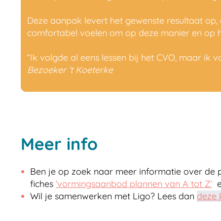
Deze aanpak levert het gewenste resultaat op, d
comfortabel voelen om op deze manier en op h
“Ik volgde al eens lessen bij het CVO, maar ik vo
Bezoeker ‘t Koeterke
Meer info
Ben je op zoek naar meer informatie over de 
fiches
‘vormingsaanbod plannen van A tot Z’
Wil je samenwerken met Ligo? Lees dan
deze 