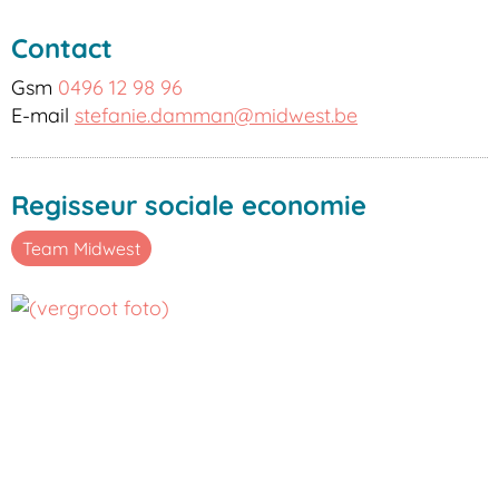
Contact
Gsm
0496 12 98 96
E-
stefanie.damman
@
midwest.be
mail
Functies
Regisseur sociale economie
Team Midwest