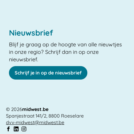
Nieuwsbrief
Blijf je graag op de hoogte van alle nieuwtjes
in onze regio? Schrijf dan in op onze
nieuwsbrief.
Schrijf je in op de nieuwsbrief
© 2026
midwest.be
Spanjestraat 141/2
,
8800
Roeselare
Adres
E-
dvv-midwest
@
midwest.be
mail