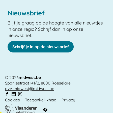
Nieuwsbrief
Blijf je graag op de hoogte van alle nieuwtjes
in onze regio? Schrijf dan in op onze
nieuwsbrief.
Schrijf je in op de nieuwsbrief
© 2026
midwest.be
Spanjestraat 141/2
,
8800
Roeselare
Adres
E-
dvv-midwest
@
midwest.be
mail
Volg
Volg
Volg
Cookies
Toegankelijkheid
Privacy
ons
vlaanderen.be
ons
ons
op
op
op