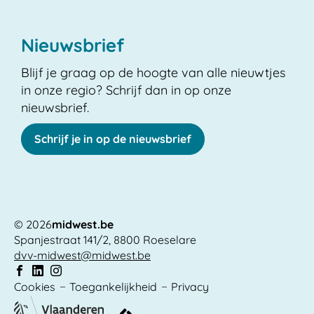
Nieuwsbrief
Blijf je graag op de hoogte van alle nieuwtjes
in onze regio? Schrijf dan in op onze
nieuwsbrief.
Schrijf je in op de nieuwsbrief
© 2026
midwest.be
Spanjestraat 141/2
,
8800
Roeselare
Adres
E-
dvv-midwest
@
midwest.be
mail
Volg
Volg
Volg
Cookies
Toegankelijkheid
Privacy
ons
vlaanderen.be
ons
ons