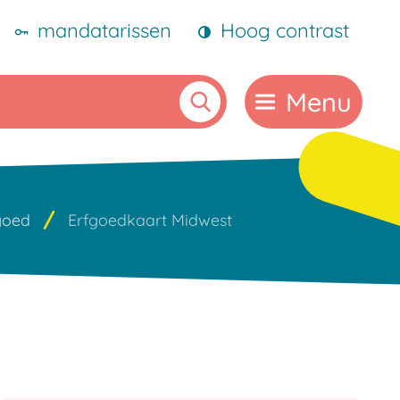
mandatarissen
Hoog contrast
Menu
Zoeken
goed
Erfgoedkaart Midwest