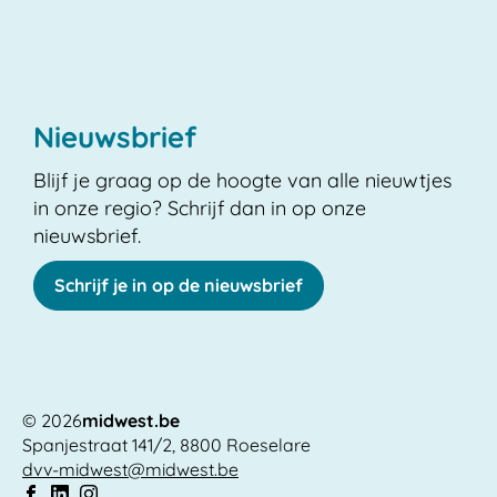
Nieuwsbrief
Blijf je graag op de hoogte van alle nieuwtjes
in onze regio? Schrijf dan in op onze
nieuwsbrief.
Schrijf je in op de nieuwsbrief
© 2026
midwest.be
Spanjestraat 141/2
,
8800
Roeselare
Adres
E-
dvv-midwest
@
midwest.be
mail