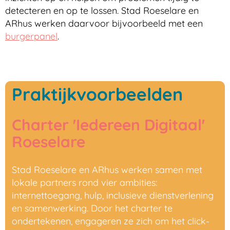
detecteren en op te lossen. Stad Roeselare en
ARhus werken daarvoor bijvoorbeeld met een
burgerpanel
.
Praktijkvoorbeelden
Charter
'Iedereen Digitaal'
Roeselare
Stad Roeselare en ARhus werken samen met
lokale partners rond vier ambities:
internettoegang, hulp, inclusieve dienstverlening
en samenwerking. Door het charter te
ondertekenen, engageren ze zich om het click-