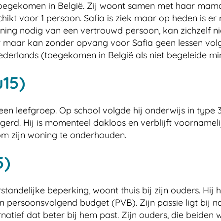
22 toegekomen in België. Zij woont samen met haar mam
chikt voor 1 persoon. Safia is ziek maar op heden is er
ing nodig van een vertrouwd persoon, kan zichzelf nie
ar maar kan zonder opvang voor Safia geen lessen volg
ederlands (toegekomen in België als niet begeleide m
u15)
 in een leefgroep. Op school volgde hij onderwijs in ty
rd. Hij is momenteel dakloos en verblijft voornamel
is om zijn woning te onderhouden.
5)
andelijke beperking, woont thuis bij zijn ouders. Hij h
 persoonsvolgend budget (PVB). Zijn passie ligt bij n
natief dat beter bij hem past. Zijn ouders, die beiden 