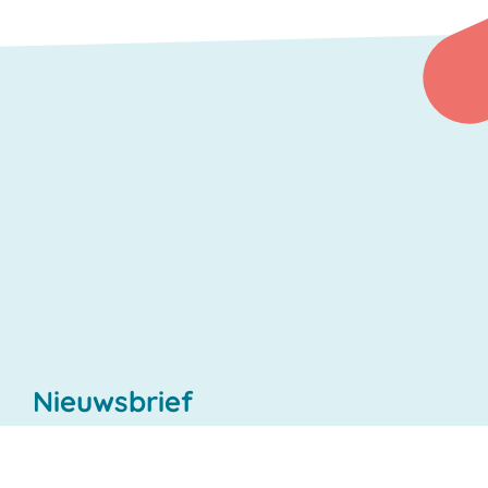
Nieuwsbrief
Blijf je graag op de hoogte van alle nieuwtjes
in onze regio? Schrijf dan in op onze