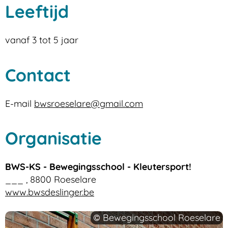
Leeftijd
vanaf
3
tot
5
jaar
Contact
E-
bwsroeselare
@
gmail.com
mail
Organisatie
BWS-KS - Bewegingsschool - Kleutersport!
___
,
8800
Roeselare
Website
www.bwsdeslinger.be
Bewegingsschool Roeselare