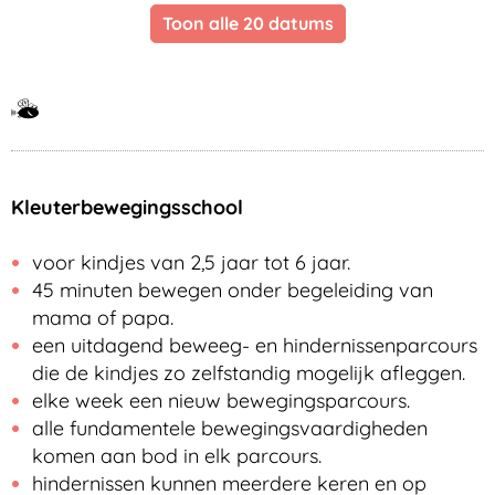
za
17 oktober 2026
Toon alle 20 datums
Samen
met
kinderen
eropuit!
Kleuterbewegingsschool
voor kindjes van 2,5 jaar tot 6 jaar.
45 minuten bewegen onder begeleiding van
mama of papa.
een uitdagend beweeg- en hindernissenparcours
die de kindjes zo zelfstandig mogelijk afleggen.
elke week een nieuw bewegingsparcours.
alle fundamentele bewegingsvaardigheden
komen aan bod in elk parcours.
hindernissen kunnen meerdere keren en op