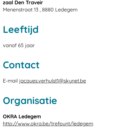
zaal Den Traveir
Menenstraat 13
,
8880
Ledegem
Leeftijd
vanaf
65
jaar
Contact
E-
jacques.verhulst1
@
skynet.be
mail
Organisatie
OKRA Ledegem
Website
http://www.okra.be/trefpunt/ledegem