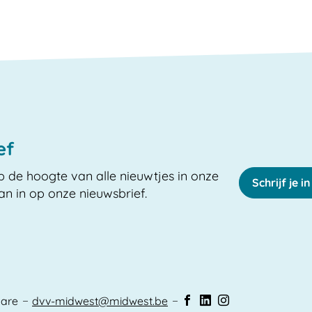
ef
op de hoogte van alle nieuwtjes in onze
Schrijf je 
dan in op onze nieuwsbrief.
lare
dvv-midwest
@
midwest.be