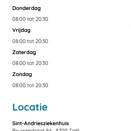
donderdag
08:00
tot
20:30
vrijdag
08:00
tot
20:30
zaterdag
08:00
tot
20:30
zondag
08:00
tot
20:30
Locatie
Sint-Andriesziekenhuis
Bruggestraat 84
,
8700
Tielt