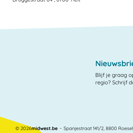
Nieuwsbri
Blijf je graag 
regio? Schrijf 
© 2026
midwest.be
Spanjestraat 141/2
,
8800
Roese
Adres
E-