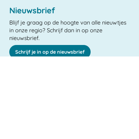
Nieuwsbrief
Blijf je graag op de hoogte van alle nieuwtjes
in onze regio? Schrijf dan in op onze
nieuwsbrief.
Schrijf je in op de nieuwsbrief
© 2026
midwest.be
Spanjestraat 141/2
,
8800
Roeselare
Adres
E-
dvv-midwest
@
midwest.be
mail
Volg
Volg
Volg
Cookies
Toegankelijkheid
Privacy
ons
vlaanderen.be
ons
ons
op
op
op
lcp.nv
Facebook
Linkedin
Instagram