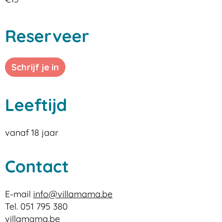
Reserveer
Schrijf je in
Leeftijd
vanaf
18
jaar
Contact
E-
info
@
villamama.be
mail
Tel.
051 795 380
Website
villamama.be