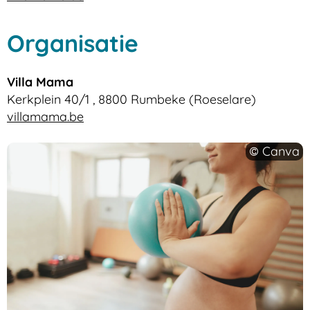
Organisatie
Villa Mama
Kerkplein 40/1
,
8800
Rumbeke (Roeselare)
Website
villamama.be
Canva